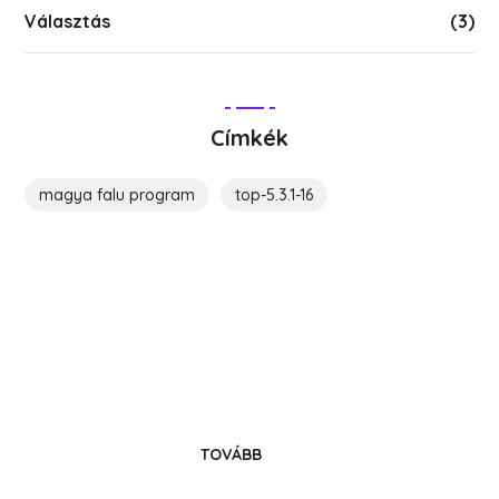
Választás
(3)
Címkék
magya falu program
top-5.3.1-16
Költözz Hedrehelyre!
Legyél közösségünk tagja!
TOVÁBB