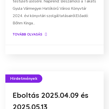
testületi ülésére. Napirend: Beszámoló a Takáts
Gyula Vármegyei Hatókörű Városi Könyvtár
2024. évi könyvtári szolgáltatásairólElőadó:
Bőhm Kinga...
TOVÁBB OLVASÁS
Hirdetmények
Eboltás 2025.04.09 és
2025.05.13