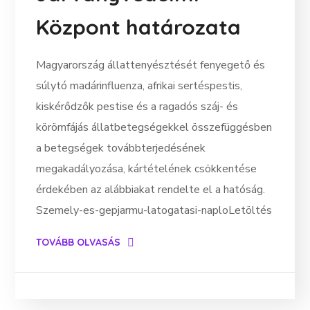
Központ határozata
Magyarország állattenyésztését fenyegető és
súlytó madárinfluenza, afrikai sertéspestis,
kiskérődzők pestise és a ragadós száj- és
körömfájás állatbetegségekkel összefüggésben
a betegségek továbbterjedésének
megakadályozása, kártételének csökkentése
érdekében az alábbiakat rendelte el a hatóság.
Szemely-es-gepjarmu-latogatasi-naploLetöltés
TOVÁBB OLVASÁS