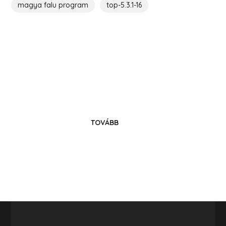
magya falu program
top-5.3.1-16
Költözz Hedrehelyre!
Legyél közösségünk tagja!
TOVÁBB