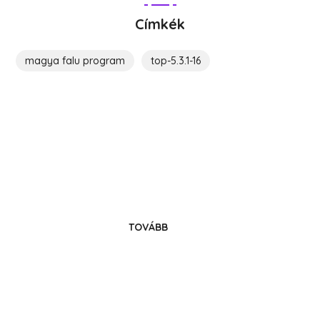
Címkék
magya falu program
top-5.3.1-16
Költözz Hedrehelyre!
Legyél közösségünk tagja!
TOVÁBB