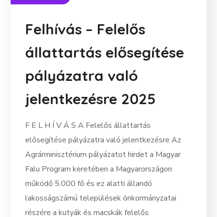
Felhívás – Felelős
állattartás elősegítése
pályázatra való
jelentkezésre 2025
F E L H Í V Á S A Felelős állattartás
elősegítése pályázatra való jelentkezésre Az
Agrárminisztérium pályázatot hirdet a Magyar
Falu Program keretében a Magyarországon
működő 5.000 fő és ez alatti állandó
lakosságszámú települések önkormányzatai
részére a kutyák és macskák felelős