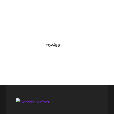
Költözz Hedrehelyre!
Legyél közösségünk tagja!
TOVÁBB