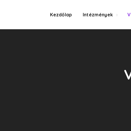
Kezdőlap
Intézmények
V
V