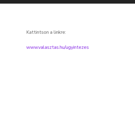
Kattintson a linkre:
www.valasztas.hu/ugyintezes