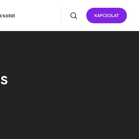
csolat
KAPCSOLAT
és