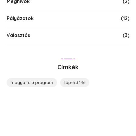
Meghívók
(2)
Pályázatok
(12)
Választás
(3)
Címkék
magya falu program
top-5.3.1-16
Költözz Hedrehelyre!
Legyél közösségünk tagja!