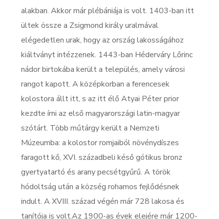
alakban. Akkor már plébániája is volt. 1403-ban itt
ültek össze a Zsigmond király uralmával
elégedetlen urak, hogy az ország lakosságához
kiáltványt intézzenek. 1443-ban Héderváry Lőrinc
nádor birtokába került a település, amely városi
rangot kapott. A középkorban a ferencesek
kolostora állt itt, s az itt élő Atyai Péter prior
kezdte írni az első magyarországi latin-magyar
szótárt. Több műtárgy került a Nemzeti
Múzeumba: a kolostor romjaiból növénydíszes
faragott kő, XVI. századbeli késő gótikus bronz
gyertyatartó és arany pecsétgyűrű. A török
hódoltság után a község rohamos fejlődésnek
indult. A XVIII. század végén már 728 lakosa és
tanítója is volt.Az 1900-as évek elejére már 1200-