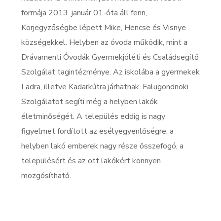
formája 2013. január 01-óta áll fenn,
Körjegyzőségbe lépett Mike, Hencse és Visnye
községekkel. Helyben az óvoda működik, mint a
Drávamenti Óvodák Gyermekjóléti és Családsegítő
Szolgálat tagintézménye. Az iskolába a gyermekek
Ladra, illetve Kadarkútra járhatnak. Falugondnoki
Szolgálatot segíti még a helyben lakók
életminőségét. A település eddig is nagy
figyelmet fordított az esélyegyenlőségre, a
helyben lakó emberek nagy része összefogó, a
településért és az ott lakókért könnyen
mozgósítható.