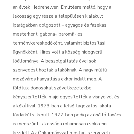
an éltek Hedrehelyen. Említésre méltó, hogy a
lakosság egy része a településen kialakult
iparágakban dolgozott – agyagos és fazekas
mesterként, gabona-, baromfi- és
terménykereskedőként, valamint biztosítási
ügynökként. Híres volt a község hidegvérű
lóállománya. A beszolgáltatás évei sok
szenvedést hoztak a lakóknak. A nagy múltú
mezőváros hanyatlása ekkor indult meg. A
földtulajdonosokat szövetkezetekbe
kényszerítették, majd egyesítették a visnyeivel és
a kőkútival. 1973-ban a felső tagozatos iskola
Kadarkútra került, 1977-ben pedig az önálló tanács
is megszűnt, lakossága rohamosan csökkenni
kezdett.Az Önkormányzat mostani szervezeti