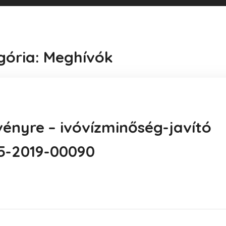
gória: Meghívók
ényre – ivóvízminőség-javító
5-2019-00090