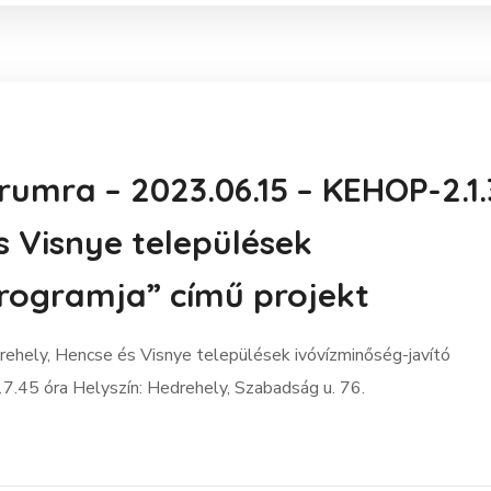
rumra – 2023.06.15 – KEHOP-2.1.
s Visnye települések
programja” című projekt
hely, Hencse és Visnye települések ivóvízminőség-javító
17.45 óra Helyszín: Hedrehely, Szabadság u. 76.