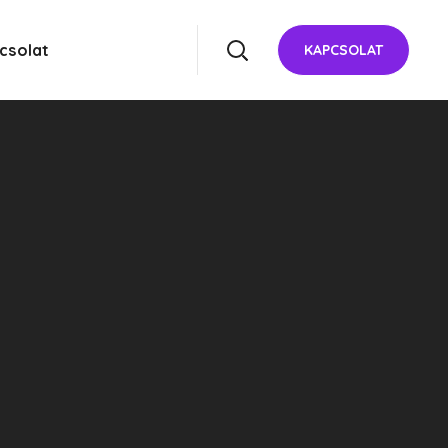
csolat
KAPCSOLAT