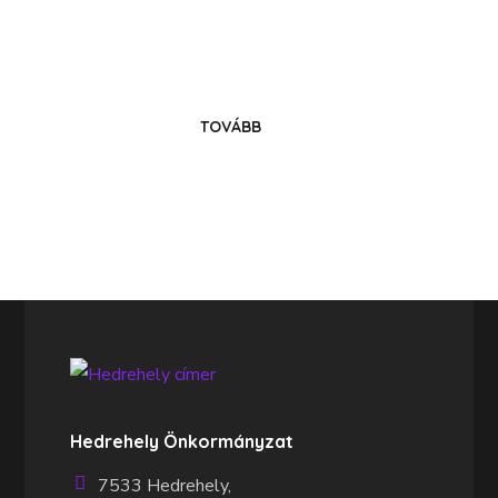
Költözz Hedrehelyre!
Legyél közösségünk tagja!
TOVÁBB
Hedrehely Önkormányzat
7533 Hedrehely,