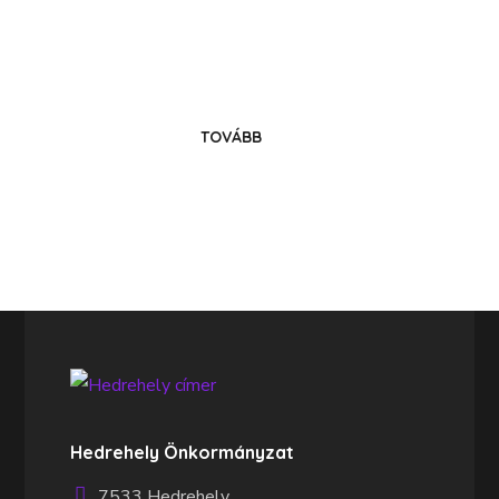
Költözz Hedrehelyre!
Legyél közösségünk tagja!
TOVÁBB
Hedrehely Önkormányzat
7533 Hedrehely,