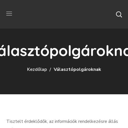
álasztópolgárokn
Kezdőlap
Választópolgároknak
Tisztelt érdeklődők, az információk rendelkezésre állás