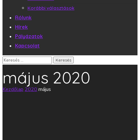
Korábbi választások
Rólunk
Hírek
Pályázatok
Kapcsolat
május 2020
Kezdőlap
2020
május