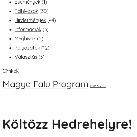
Események
(1)
Felhívások
(30)
Hirdetmények
(44)
Információk
(6)
Meghívók
(2)
Pályázatok
(12)
Választás
(3)
Címkék
Magya Falu Program
TOP-5.3.1-16
Költözz Hedrehelyre!