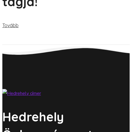
tagja!
Tovább
Hedrehely