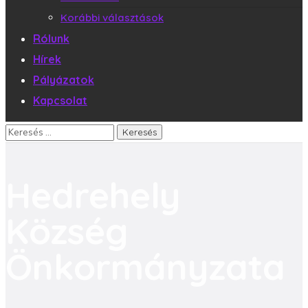
Korábbi választások
Rólunk
Hírek
Pályázatok
Kapcsolat
Hedrehely
Község
Önkormányzata