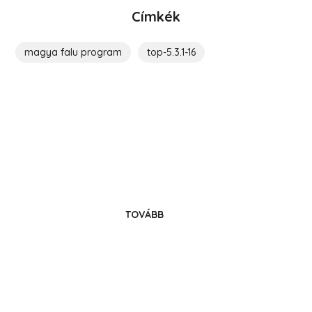
Címkék
magya falu program
top-5.3.1-16
Költözz Hedrehelyre!
Legyél közösségünk tagja!
TOVÁBB