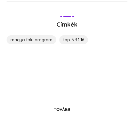
Címkék
magya falu program
top-5.3.1-16
Költözz Hedrehelyre!
Legyél közösségünk tagja!
TOVÁBB