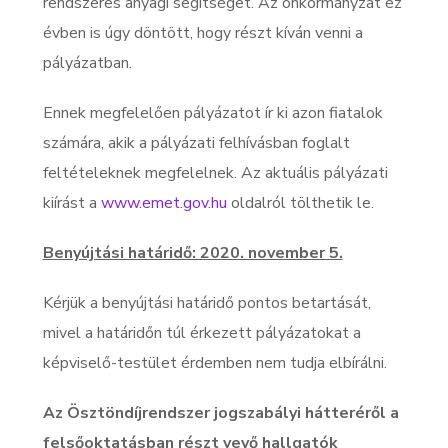
rendszeres anyagi segítséget. Az önkormányzat ez
évben is úgy döntött, hogy részt kíván venni a
pályázatban.
Ennek megfelelően pályázatot ír ki azon fiatalok
számára, akik a pályázati felhívásban foglalt
feltételeknek megfelelnek. Az aktuális pályázati
kiírást a
www.emet.gov.hu
oldalról tölthetik le.
Benyújtási határidő: 2020. november 5.
Kérjük a benyújtási határidő pontos betartását,
mivel a határidőn túl érkezett pályázatokat a
képviselő-testület érdemben nem tudja elbírálni.
Az Ösztöndíjrendszer jogszabályi hátteréről a
felsőoktatásban részt vevő hallgatók