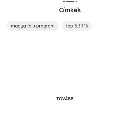
Címkék
magya falu program
top-5.3.1-16
Költözz Hedrehelyre!
Legyél közösségünk tagja!
TOVÁBB