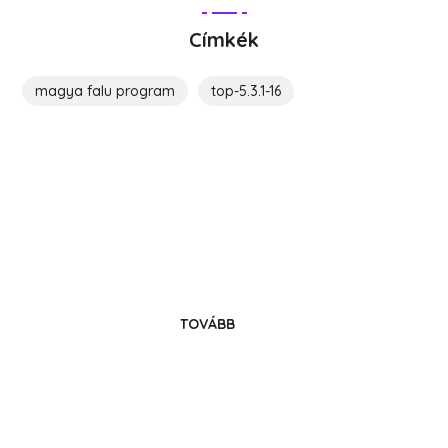
Címkék
magya falu program
top-5.3.1-16
Költözz Hedrehelyre!
Legyél közösségünk tagja!
TOVÁBB