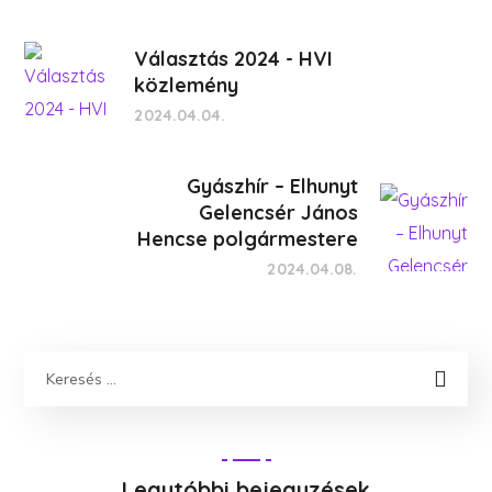
Választás 2024 - HVI
közlemény
2024.04.04.
Gyászhír – Elhunyt
Gelencsér János
Hencse polgármestere
2024.04.08.
Legutóbbi bejegyzések