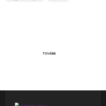
Költözz Hedrehelyre!
Legyél közösségünk tagja!
TOVÁBB