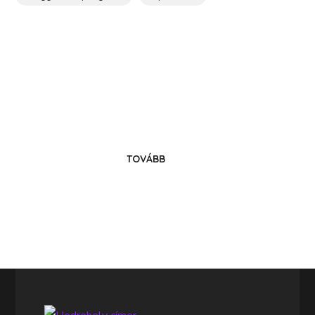
Költözz Hedrehelyre!
Legyél közösségünk tagja!
TOVÁBB