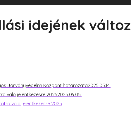
llási idejének válto
zágos Járványvédelmi Központ határozata
2025.05.14.
atra való jelentkezésre 2025
2025.09.05.