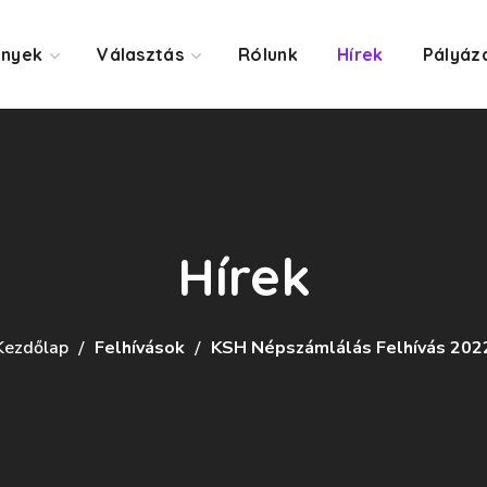
ények
Választás
Rólunk
Hírek
Pályáz
Hírek
Kezdőlap
Felhívások
KSH Népszámlálás Felhívás 202