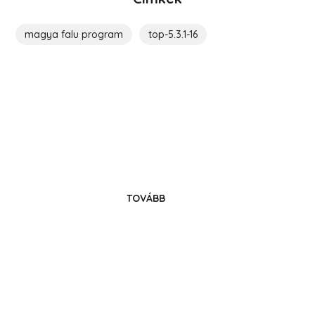
magya falu program
top-5.3.1-16
Költözz Hedrehelyre!
Legyél közösségünk tagja!
TOVÁBB