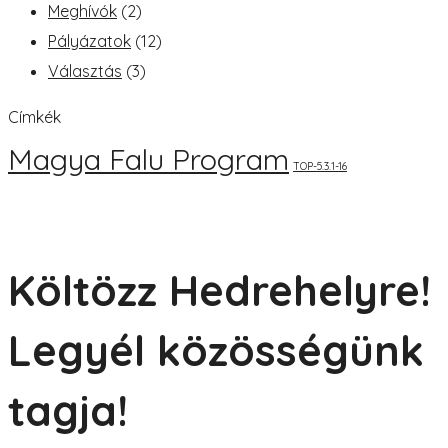
Meghívók
(2)
Pályázatok
(12)
Választás
(3)
Címkék
Magya Falu Program
TOP-5.3.1-16
Költözz Hedrehelyre!
Legyél közösségünk
tagja!