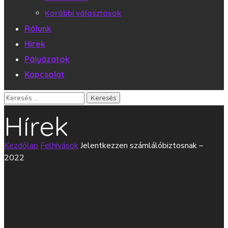
Korábbi választások
Rólunk
Hírek
Pályázatok
Kapcsolat
Hírek
Kezdőlap
Felhívások
Jelentkezzen számlálóbiztosnak –
2022