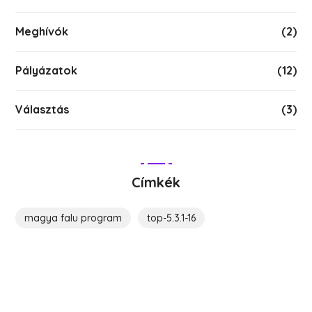
Meghívók
(2)
Pályázatok
(12)
Választás
(3)
Címkék
magya falu program
top-5.3.1-16
Költözz Hedrehelyre!