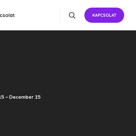
csolat
KAPCSOLAT
15 – December 15