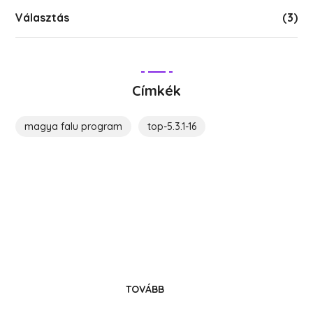
Választás
(3)
Címkék
magya falu program
top-5.3.1-16
Költözz Hedrehelyre!
Legyél közösségünk tagja!
TOVÁBB