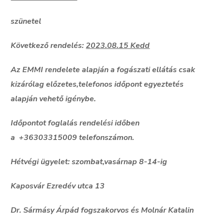
szünetel
Következő rendelés:
2023.08.15 Kedd
Az EMMI rendelete alapján a fogászati ellátás csak
kizár
ó
lag előzetes,telefonos időpont egyeztet
é
s
alapján vehető ig
é
nybe.
Időpontot foglalás rendelési időben
a
+36303315009 telefonszámon.
Hétvégi ügyelet:
szombat,vasárnap 8-14-ig
Kaposvár Ezred
é
v utca 13
Dr. Sármásy Árpád fogszakorvos
és
Molnár Katalin