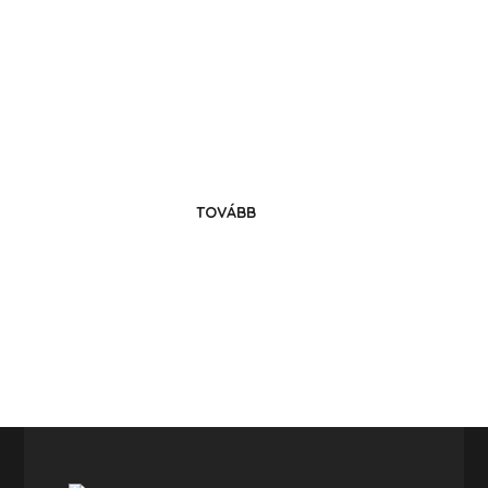
Költözz Hedrehelyre!
Legyél közösségünk tagja!
TOVÁBB