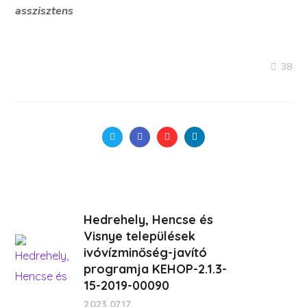
asszisztens
38
Hedrehely, Hencse és
Visnye települések
ivóvízminőség-javító
programja KEHOP-2.1.3-
15-2019-00090
2023.07.17.